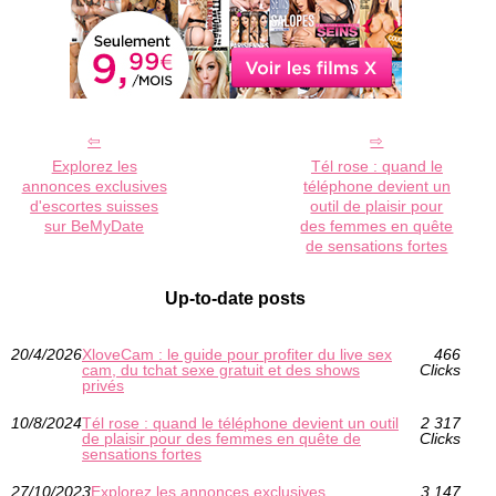
Explorez les
Tél rose : quand le
annonces exclusives
téléphone devient un
d'escortes suisses
outil de plaisir pour
sur BeMyDate
des femmes en quête
de sensations fortes
Up-to-date posts
20/4/2026
XloveCam : le guide pour profiter du live sex
466
cam, du tchat sexe gratuit et des shows
Clicks
privés
10/8/2024
Tél rose : quand le téléphone devient un outil
2 317
de plaisir pour des femmes en quête de
Clicks
sensations fortes
27/10/2023
Explorez les annonces exclusives
3 147