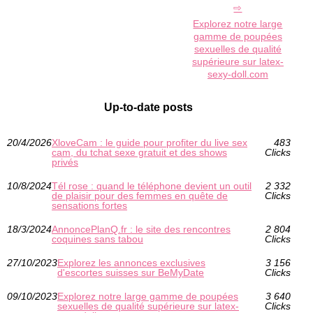
Explorez notre large
gamme de poupées
sexuelles de qualité
supérieure sur latex-
sexy-doll.com
Up-to-date posts
20/4/2026
XloveCam : le guide pour profiter du live sex
483
cam, du tchat sexe gratuit et des shows
Clicks
privés
10/8/2024
Tél rose : quand le téléphone devient un outil
2 332
de plaisir pour des femmes en quête de
Clicks
sensations fortes
18/3/2024
AnnoncePlanQ.fr : le site des rencontres
2 804
coquines sans tabou
Clicks
27/10/2023
Explorez les annonces exclusives
3 156
d'escortes suisses sur BeMyDate
Clicks
09/10/2023
Explorez notre large gamme de poupées
3 640
sexuelles de qualité supérieure sur latex-
Clicks